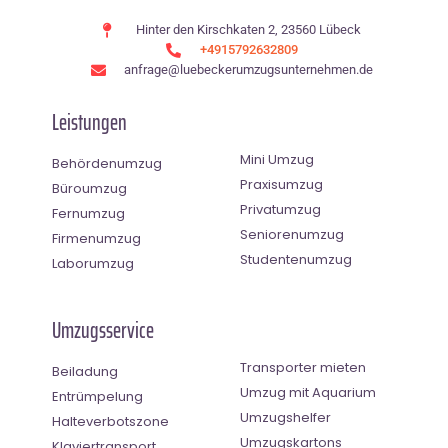
Hinter den Kirschkaten 2, 23560 Lübeck
+4915792632809
anfrage@luebeckerumzugsunternehmen.de
Leistungen
Mini Umzug
Behördenumzug
Praxisumzug
Büroumzug
Privatumzug
Fernumzug
Seniorenumzug
Firmenumzug
Studentenumzug
Laborumzug
Umzugsservice
Transporter mieten
Beiladung
Umzug mit Aquarium
Entrümpelung
Umzugshelfer
Halteverbotszone
Umzugskartons
Klaviertransport