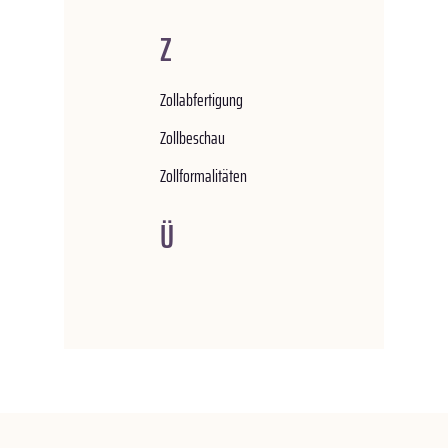
Z
Zollabfertigung
Zollbeschau
Zollformalitäten
Ü