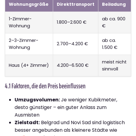
Wohnungsgröße
Direkttransport
Beiladung
1-Zimmer-
ab ca. 900
1.800–2.600 €
Wohnung
€
2–3-Zimmer-
ab ca.
2.700–4.200 €
Wohnung
1.500 €
meist nicht
Haus (4+ Zimmer)
4.200–6.500 €
sinnvoll
4.1 Faktoren, die den Preis beeinflussen
Umzugsvolumen:
Je weniger Kubikmeter,
desto günstiger – ein guter Anlass zum
Ausmisten
Zielstadt:
Belgrad und Novi Sad sind logistisch
besser angebunden als kleinere Städte wie