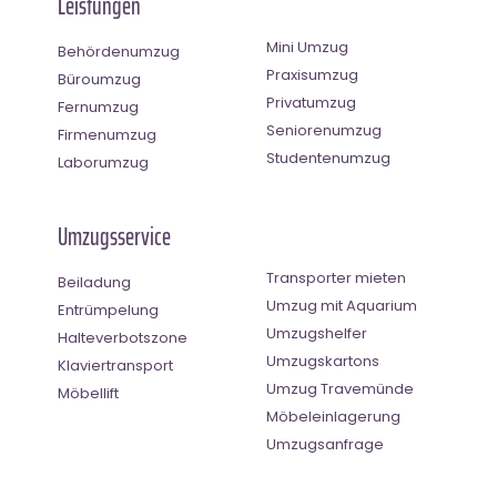
Leistungen
Mini Umzug
Behördenumzug
Praxisumzug
Büroumzug
Privatumzug
Fernumzug
Seniorenumzug
Firmenumzug
Studentenumzug
Laborumzug
Umzugsservice
Transporter mieten
Beiladung
Umzug mit Aquarium
Entrümpelung
Umzugshelfer
Halteverbotszone
Umzugskartons
Klaviertransport
Umzug Travemünde
Möbellift
Möbeleinlagerung
Umzugsanfrage