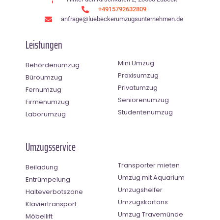
+4915792632809
anfrage@luebeckerumzugsunternehmen.de
Leistungen
Mini Umzug
Behördenumzug
Praxisumzug
Büroumzug
Privatumzug
Fernumzug
Seniorenumzug
Firmenumzug
Studentenumzug
Laborumzug
Umzugsservice
Transporter mieten
Beiladung
Umzug mit Aquarium
Entrümpelung
Umzugshelfer
Halteverbotszone
Umzugskartons
Klaviertransport
Umzug Travemünde
Möbellift