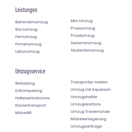
Leistungen
Mini Umzug
Behördenumzug
Praxisumzug
Büroumzug
Privatumzug
Fernumzug
Seniorenumzug
Firmenumzug
Studentenumzug
Laborumzug
Umzugsservice
Transporter mieten
Beiladung
Umzug mit Aquarium
Entrümpelung
Umzugshelfer
Halteverbotszone
Umzugskartons
Klaviertransport
Umzug Travemünde
Möbellift
Möbeleinlagerung
Umzugsanfrage