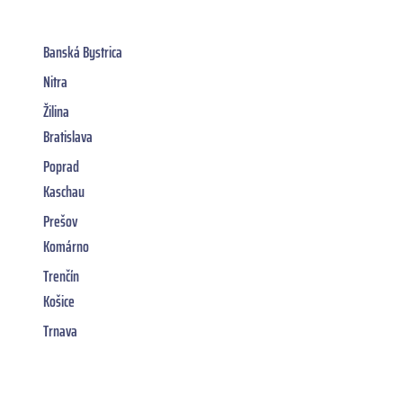
Banská Bystrica
Nitra
Žilina
Bratislava
Poprad
Kaschau
Prešov
Komárno
Trenčín
Košice
Trnava