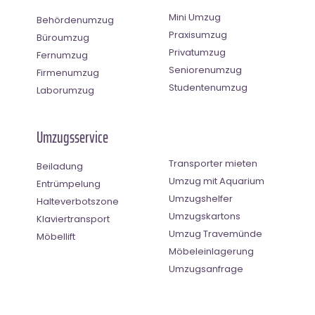
Mini Umzug
Behördenumzug
Praxisumzug
Büroumzug
Privatumzug
Fernumzug
Seniorenumzug
Firmenumzug
Studentenumzug
Laborumzug
Umzugsservice
Transporter mieten
Beiladung
Umzug mit Aquarium
Entrümpelung
Umzugshelfer
Halteverbotszone
Umzugskartons
Klaviertransport
Umzug Travemünde
Möbellift
Möbeleinlagerung
Umzugsanfrage