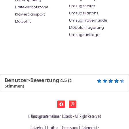
Umzugshelfer
Halteverbotszone
Umzugskartons
Klaviertransport
Umzug Travemünde
Möbellift
Möbeleinlagerung
Umzugsanfrage
Benutzer-Bewertung
4.5
(
2
Stimmen)
©
Umzugsunternehmen Lübeck
- All Right Reserved
Ratgeber
|
Lexikon
|
Impressum
|
Datenschutz