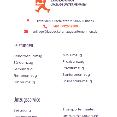
Hinter den Kirschkaten 2, 23560 Lübeck
+4915792632809
anfrage@luebeckerumzugsunternehmen.de
Leistungen
Mini Umzug
Behördenumzug
Praxisumzug
Büroumzug
Privatumzug
Fernumzug
Seniorenumzug
Firmenumzug
Studentenumzug
Laborumzug
Umzugsservice
Transporter mieten
Beiladung
Umzug mit Aquarium
Entrümpelung