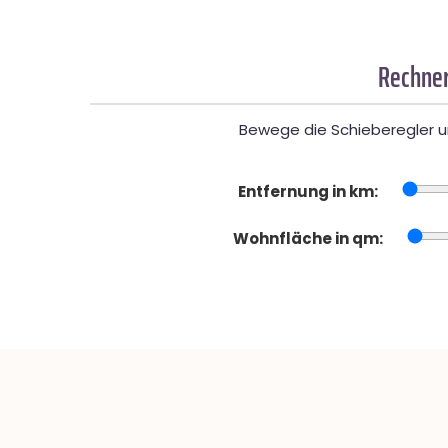
Rechner
Bewege die Schieberegler un
Entfernung in km:
Wohnfläche in qm: