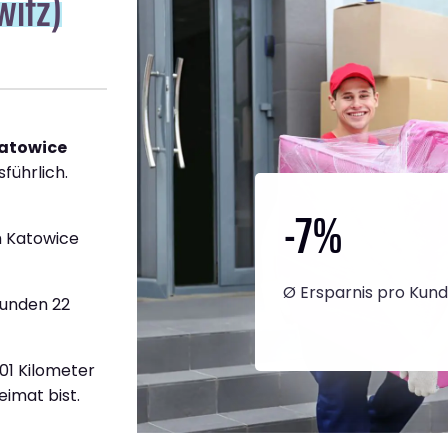
witz)
Katowice
führlich.
-7
%
h Katowice
Ø Ersparnis pro Kun
tunden 22
801 Kilometer
eimat bist.