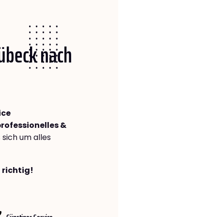
Lübeck nach
ice
rofessionelles &
s sich um alles
 richtig!