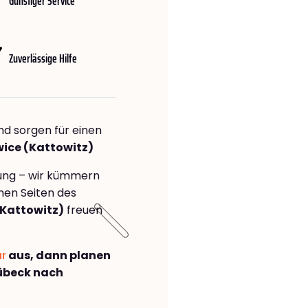
Günstiger Service
Zuverlässige Hilfe
nd sorgen für einen
wice (Kattowitz)
rung – wir kümmern
önen Seiten des
Kattowitz)
freuen
ar
aus, dann planen
übeck nach