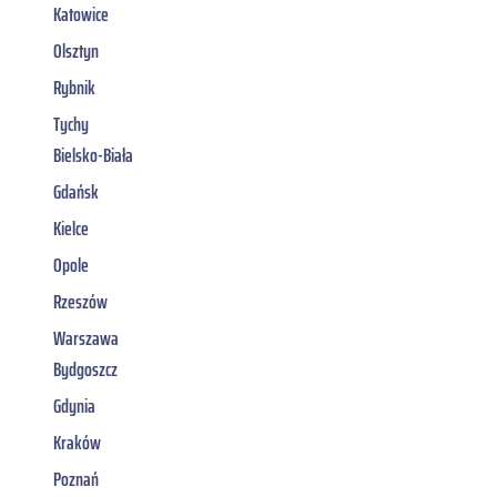
Katowice
Olsztyn
Rybnik
Tychy
Bielsko-Biała
Gdańsk
Kielce
Opole
Rzeszów
Warszawa
Bydgoszcz
Gdynia
Kraków
Poznań