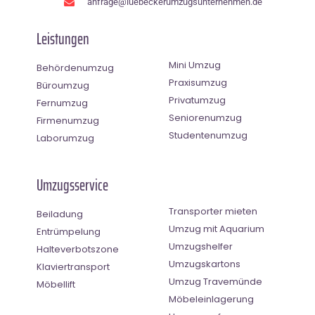
anfrage@luebeckerumzugsunternehmen.de
Leistungen
Mini Umzug
Behördenumzug
Praxisumzug
Büroumzug
Privatumzug
Fernumzug
Seniorenumzug
Firmenumzug
Studentenumzug
Laborumzug
Umzugsservice
Transporter mieten
Beiladung
Umzug mit Aquarium
Entrümpelung
Umzugshelfer
Halteverbotszone
Umzugskartons
Klaviertransport
Umzug Travemünde
Möbellift
Möbeleinlagerung