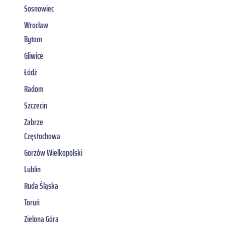
Sosnowiec
Wrocław
Bytom
Gliwice
Łódź
Radom
Szczecin
Zabrze
Częstochowa
Gorzów Wielkopolski
Lublin
Ruda Śląska
Toruń
Zielona Góra