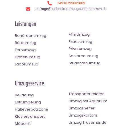
+4915792632809
anfrage@luebeckerumzugsunternehmen.de
Leistungen
Mini Umzug
Behördenumzug
Praxisumzug
Büroumzug
Privatumzug
Fernumzug
Seniorenumzug
Firmenumzug
Studentenumzug
Laborumzug
Umzugsservice
Transporter mieten
Beiladung
Umzug mit Aquarium
Entrümpelung
Umzugshelfer
Halteverbotszone
Umzugskartons
Klaviertransport
Umzug Travemünde
Möbellift