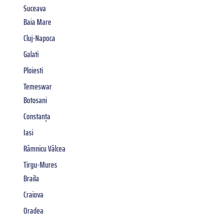
Suceava
Baia Mare
Cluj-Napoca
Galati
Ploiesti
Temeswar
Botosani
Constanța
Iasi
Râmnicu Vâlcea
Tirgu-Mures
Braila
Craiova
Oradea