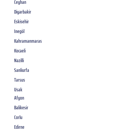
Ceyhan
Diyarbakir
Eskisehir
Inegöl
Kahramanmaras
Kocaeli
Nazilli
Sanliurfa
Tarsus
Usak
Afyon
Balikesir
Corlu
Edirne