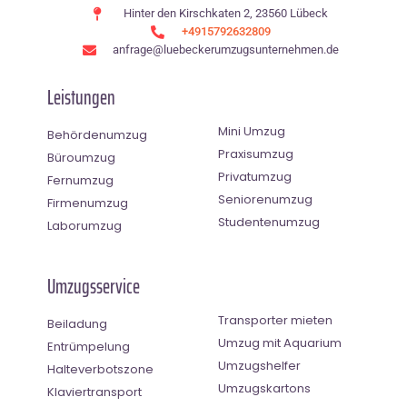
Hinter den Kirschkaten 2, 23560 Lübeck
+4915792632809
anfrage@luebeckerumzugsunternehmen.de
Leistungen
Mini Umzug
Behördenumzug
Praxisumzug
Büroumzug
Privatumzug
Fernumzug
Seniorenumzug
Firmenumzug
Studentenumzug
Laborumzug
Umzugsservice
Transporter mieten
Beiladung
Umzug mit Aquarium
Entrümpelung
Umzugshelfer
Halteverbotszone
Umzugskartons
Klaviertransport