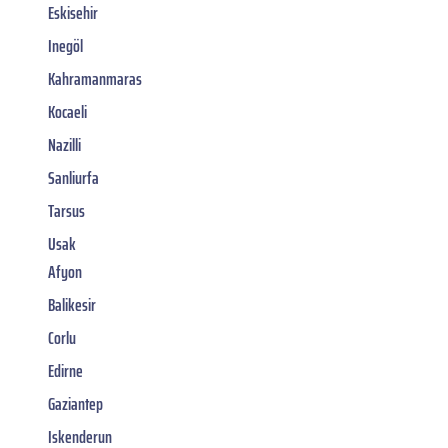
Eskisehir
Inegöl
Kahramanmaras
Kocaeli
Nazilli
Sanliurfa
Tarsus
Usak
Afyon
Balikesir
Corlu
Edirne
Gaziantep
Iskenderun