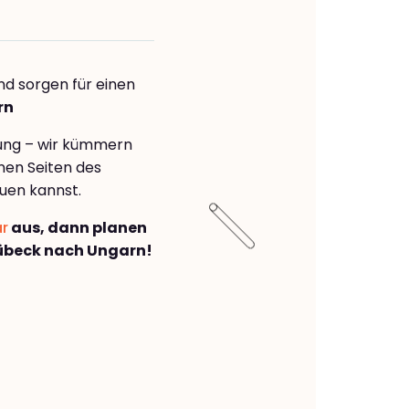
nd sorgen für einen
rn
rung – wir kümmern
önen Seiten des
uen kannst.
ar
aus, dann planen
übeck nach Ungarn!