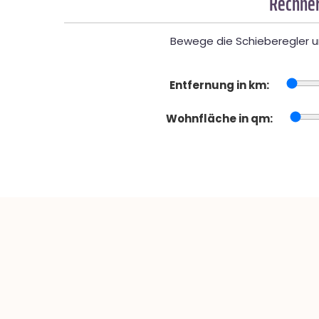
Rechner
Bewege die Schieberegler un
Entfernung in km:
Wohnfläche in qm: