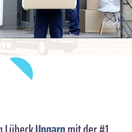
 Lübeck
Ungarn
mit der #1