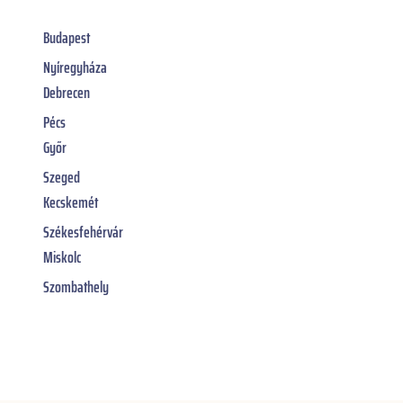
Budapest
Nyíregyháza
Debrecen
Pécs
Győr
Szeged
Kecskemét
Székesfehérvár
Miskolc
Szombathely