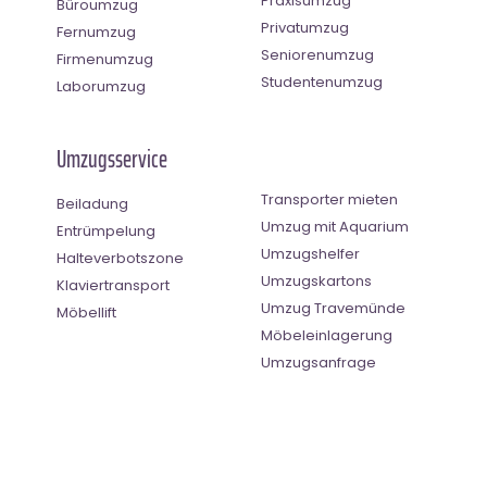
Praxisumzug
Büroumzug
Privatumzug
Fernumzug
Seniorenumzug
Firmenumzug
Studentenumzug
Laborumzug
Umzugsservice
Transporter mieten
Beiladung
Umzug mit Aquarium
Entrümpelung
Umzugshelfer
Halteverbotszone
Umzugskartons
Klaviertransport
Umzug Travemünde
Möbellift
Möbeleinlagerung
Umzugsanfrage