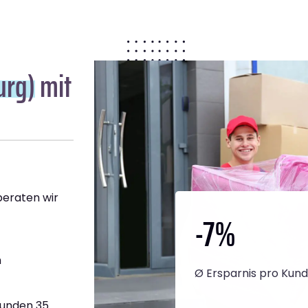
urg)
mit
 beraten wir
-7
%
h
Ø Ersparnis pro Kun
tunden 35