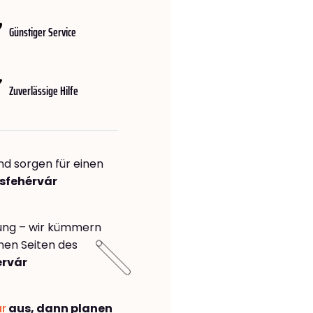
Günstiger Service
Zuverlässige Hilfe
nd sorgen für einen
esfehérvár
rung – wir kümmern
önen Seiten des
érvár
ar
aus, dann planen