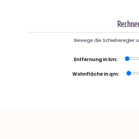
Rechner
Bewege die Schieberegler un
Entfernung in km:
Wohnfläche in qm: