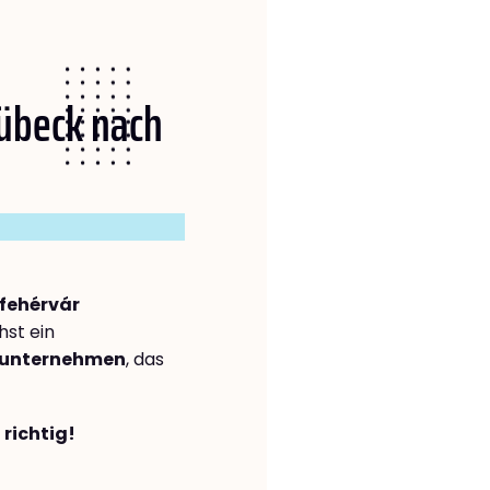
Lübeck nach
fehérvár
st ein
gsunternehmen
, das
 richtig!