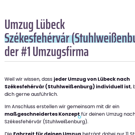
Umzug Lübeck
Székesfehérvár (Stuhlweißenb
der #1 Umzugsfirma
Weil wir wissen, dass
jeder Umzug von Lübeck nach
Székesfehérvár (Stuhlweißenburg) individuell ist
,
dich gerne ausführlich.
Im Anschluss erstellen wir gemeinsam mit dir ein
maßgeschneidertes Konzept
für deinen Umzug nac
Székesfehérvár (Stuhlweißenburg).
Die
Fahrzeit für deinen Umzug
beträgt dabei nur 11 S