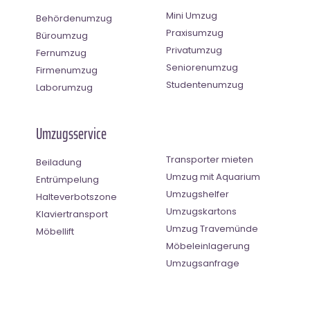
Mini Umzug
Behördenumzug
Praxisumzug
Büroumzug
Privatumzug
Fernumzug
Seniorenumzug
Firmenumzug
Studentenumzug
Laborumzug
Umzugsservice
Transporter mieten
Beiladung
Umzug mit Aquarium
Entrümpelung
Umzugshelfer
Halteverbotszone
Umzugskartons
Klaviertransport
Umzug Travemünde
Möbellift
Möbeleinlagerung
Umzugsanfrage