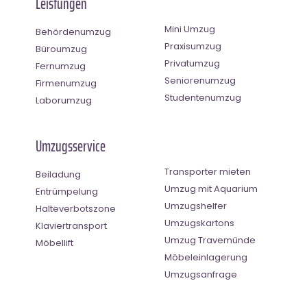
Leistungen
Mini Umzug
Behördenumzug
Praxisumzug
Büroumzug
Privatumzug
Fernumzug
Seniorenumzug
Firmenumzug
Studentenumzug
Laborumzug
Umzugsservice
Transporter mieten
Beiladung
Umzug mit Aquarium
Entrümpelung
Umzugshelfer
Halteverbotszone
Umzugskartons
Klaviertransport
Umzug Travemünde
Möbellift
Möbeleinlagerung
Umzugsanfrage