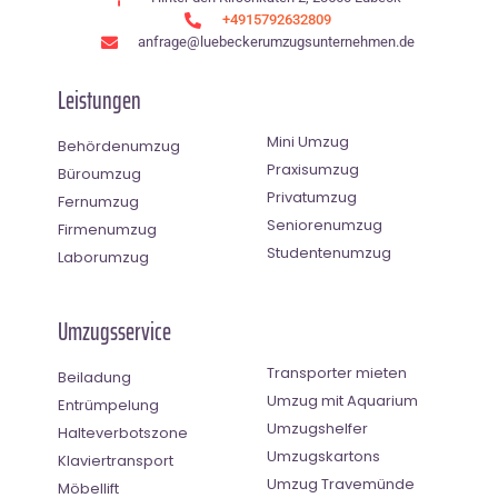
+4915792632809
anfrage@luebeckerumzugsunternehmen.de
Leistungen
Mini Umzug
Behördenumzug
Praxisumzug
Büroumzug
Privatumzug
Fernumzug
Seniorenumzug
Firmenumzug
Studentenumzug
Laborumzug
Umzugsservice
Transporter mieten
Beiladung
Umzug mit Aquarium
Entrümpelung
Umzugshelfer
Halteverbotszone
Umzugskartons
Klaviertransport
Umzug Travemünde
Möbellift