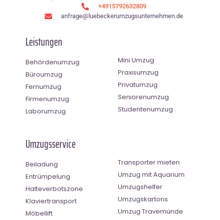
+4915792632809
anfrage@luebeckerumzugsunternehmen.de
Leistungen
Mini Umzug
Behördenumzug
Praxisumzug
Büroumzug
Privatumzug
Fernumzug
Seniorenumzug
Firmenumzug
Studentenumzug
Laborumzug
Umzugsservice
Transporter mieten
Beiladung
Umzug mit Aquarium
Entrümpelung
Umzugshelfer
Halteverbotszone
Umzugskartons
Klaviertransport
Umzug Travemünde
Möbellift