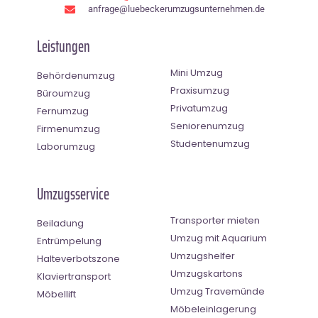
anfrage@luebeckerumzugsunternehmen.de
Leistungen
Mini Umzug
Behördenumzug
Praxisumzug
Büroumzug
Privatumzug
Fernumzug
Seniorenumzug
Firmenumzug
Studentenumzug
Laborumzug
Umzugsservice
Transporter mieten
Beiladung
Umzug mit Aquarium
Entrümpelung
Umzugshelfer
Halteverbotszone
Umzugskartons
Klaviertransport
Umzug Travemünde
Möbellift
Möbeleinlagerung