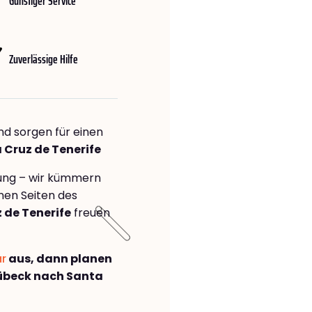
Günstiger Service
Zuverlässige Hilfe
nd sorgen für einen
 Cruz de Tenerife
rung – wir kümmern
önen Seiten des
 de Tenerife
freuen
ar
aus, dann planen
übeck nach Santa