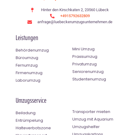
Hinter den Kirschkaten 2, 23560 Lübeck
+4915792632809
anfrage@luebeckerumzugsunternehmen.de
Leistungen
Mini Umzug
Behördenumzug
Praxisumzug
Büroumzug
Privatumzug
Fernumzug
Seniorenumzug
Firmenumzug
Studentenumzug
Laborumzug
Umzugsservice
Transporter mieten
Beiladung
Umzug mit Aquarium
Entrümpelung
Umzugshelfer
Halteverbotszone
Umzugskartons