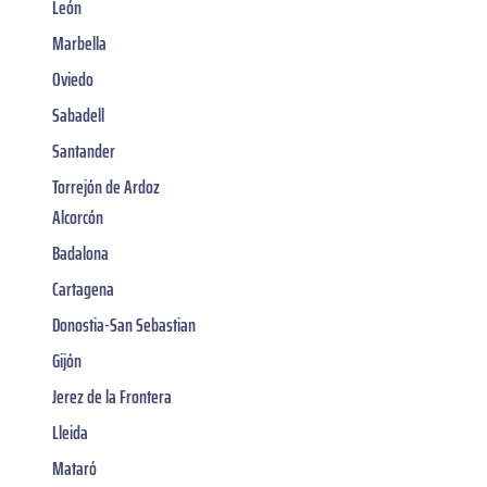
León
Marbella
Oviedo
Sabadell
Santander
Torrejón de Ardoz
Alcorcón
Badalona
Cartagena
Donostia-San Sebastian
Gijón
Jerez de la Frontera
Lleida
Mataró