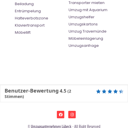
Transporter mieten
Beiladung
Umzug mit Aquarium
Entrümpelung
Umzugshelfer
Halteverbotszone
Umzugskartons
Klaviertransport
Umzug Travemünde
Möbellift
Möbeleinlagerung
Umzugsanfrage
Benutzer-Bewertung
4.5
(
2
Stimmen)
©
Umzugsunternehmen Lübeck
- All Right Reserved