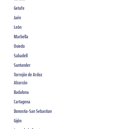
Getafe
Jaén
León
Marbella
Oviedo
Sabadell
Santander
Torrejón de Ardoz
Alcorcón
Badalona
Cartagena
Donostia-San Sebastian
Gijón