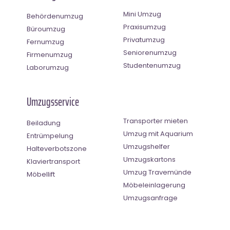
Mini Umzug
Behördenumzug
Praxisumzug
Büroumzug
Privatumzug
Fernumzug
Seniorenumzug
Firmenumzug
Studentenumzug
Laborumzug
Umzugsservice
Transporter mieten
Beiladung
Umzug mit Aquarium
Entrümpelung
Umzugshelfer
Halteverbotszone
Umzugskartons
Klaviertransport
Umzug Travemünde
Möbellift
Möbeleinlagerung
Umzugsanfrage