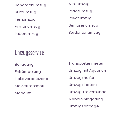
Mini Umzug
Behördenumzug
Praxisumzug
Büroumzug
Privatumzug
Fernumzug
Seniorenumzug
Firmenumzug
Studentenumzug
Laborumzug
Umzugsservice
Transporter mieten
Beiladung
Umzug mit Aquarium
Entrümpelung
Umzugshelfer
Halteverbotszone
Umzugskartons
Klaviertransport
Umzug Travemünde
Möbellift
Möbeleinlagerung
Umzugsanfrage