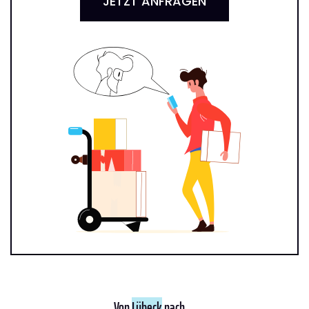
JETZT ANFRAGEN
Von
Lübeck
nach ...