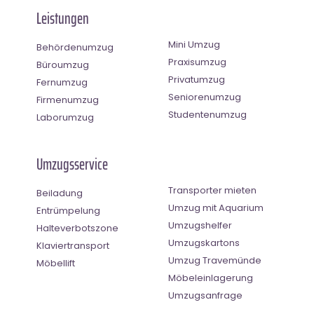
Leistungen
Mini Umzug
Behördenumzug
Praxisumzug
Büroumzug
Privatumzug
Fernumzug
Seniorenumzug
Firmenumzug
Studentenumzug
Laborumzug
Umzugsservice
Transporter mieten
Beiladung
Umzug mit Aquarium
Entrümpelung
Umzugshelfer
Halteverbotszone
Umzugskartons
Klaviertransport
Umzug Travemünde
Möbellift
Möbeleinlagerung
Umzugsanfrage