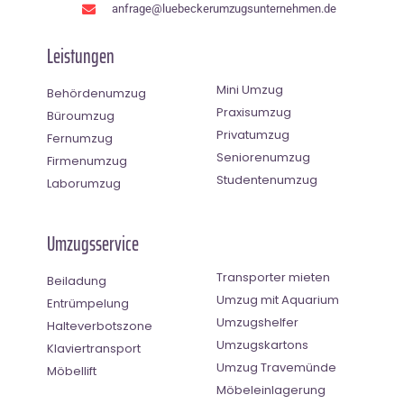
anfrage@luebeckerumzugsunternehmen.de
Leistungen
Mini Umzug
Behördenumzug
Praxisumzug
Büroumzug
Privatumzug
Fernumzug
Seniorenumzug
Firmenumzug
Studentenumzug
Laborumzug
Umzugsservice
Transporter mieten
Beiladung
Umzug mit Aquarium
Entrümpelung
Umzugshelfer
Halteverbotszone
Umzugskartons
Klaviertransport
Umzug Travemünde
Möbellift
Möbeleinlagerung