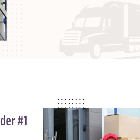
der #1