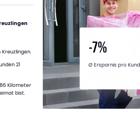
reuzlingen
-7
%
 Kreuzlingen.
unden 21
Ø Ersparnis pro Kun
886 Kilometer
eimat bist.