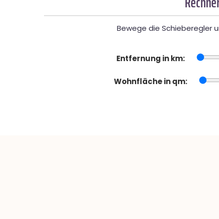
Rechner
Bewege die Schieberegler un
Entfernung in km:
Wohnfläche in qm: