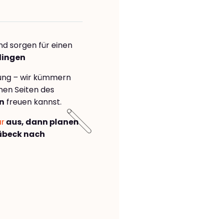
nd sorgen für einen
lingen
rung – wir kümmern
önen Seiten des
n
freuen kannst.
ar
aus, dann planen
übeck nach