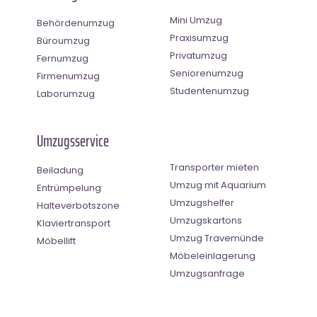
Mini Umzug
Behördenumzug
Praxisumzug
Büroumzug
Privatumzug
Fernumzug
Seniorenumzug
Firmenumzug
Studentenumzug
Laborumzug
Umzugsservice
Transporter mieten
Beiladung
Umzug mit Aquarium
Entrümpelung
Umzugshelfer
Halteverbotszone
Umzugskartons
Klaviertransport
Umzug Travemünde
Möbellift
Möbeleinlagerung
Umzugsanfrage