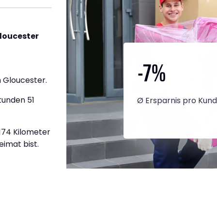
loucester
-7
%
 Gloucester.
tunden 51
Ø Ersparnis pro Kun
.174 Kilometer
eimat bist.