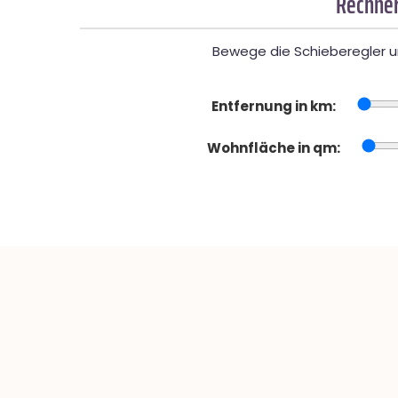
Rechner
Bewege die Schieberegler un
Entfernung in km:
Wohnfläche in qm: