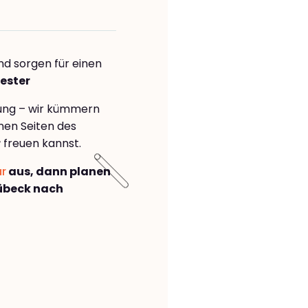
nd sorgen für einen
ester
rung – wir kümmern
önen Seiten des
r
freuen kannst.
ar
aus, dann planen
übeck nach