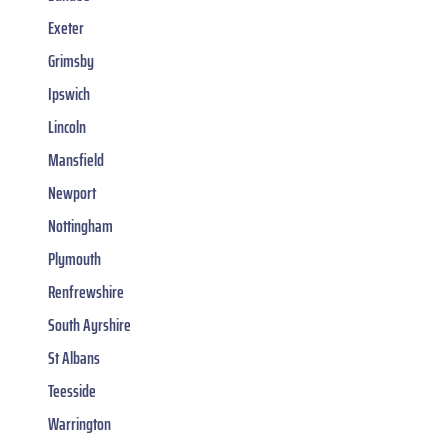
Exeter
Grimsby
Ipswich
Lincoln
Mansfield
Newport
Nottingham
Plymouth
Renfrewshire
South Ayrshire
St Albans
Teesside
Warrington