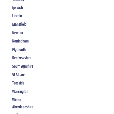
Ipswich
Lincoln
Mansfield
Newport
Nottingham
Plymouth
Renfrewshire
South Ayrshire
St Albans
Teesside
Warrington
Wigan
Aberdeenshire