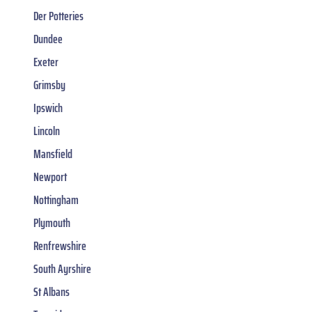
Der Potteries
Dundee
Exeter
Grimsby
Ipswich
Lincoln
Mansfield
Newport
Nottingham
Plymouth
Renfrewshire
South Ayrshire
St Albans