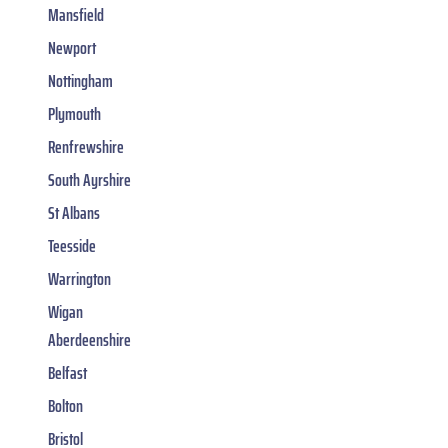
Mansfield
Newport
Nottingham
Plymouth
Renfrewshire
South Ayrshire
St Albans
Teesside
Warrington
Wigan
Aberdeenshire
Belfast
Bolton
Bristol