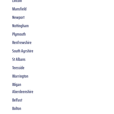
Lincoln
Mansfield
Newport
Nottingham
Plymouth
Renfrewshire
South Ayrshire
St Albans
Teesside
Warrington
Wigan
Aberdeenshire
Belfast
Bolton