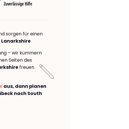
Zuverlässige Hilfe
nd sorgen für einen
 Lanarkshire
rung – wir kümmern
önen Seiten des
rkshire
freuen
ar
aus, dann planen
übeck nach South