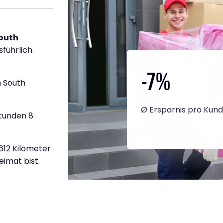
outh
führlich.
-7
%
 South
Ø Ersparnis pro Kun
Stunden 8
.612 Kilometer
eimat bist.