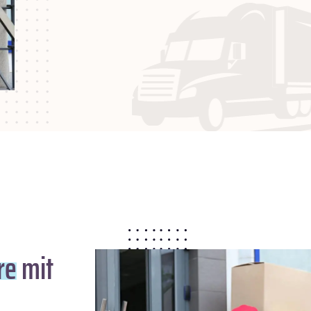
re
mit