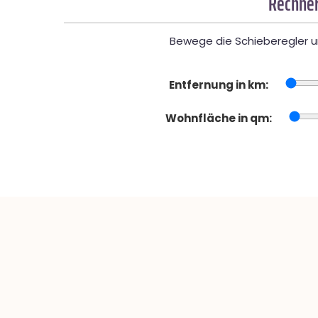
Rechner
Bewege die Schieberegler un
Entfernung in km:
Wohnfläche in qm: