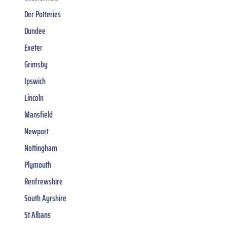
Der Potteries
Dundee
Exeter
Grimsby
Ipswich
Lincoln
Mansfield
Newport
Nottingham
Plymouth
Renfrewshire
South Ayrshire
St Albans